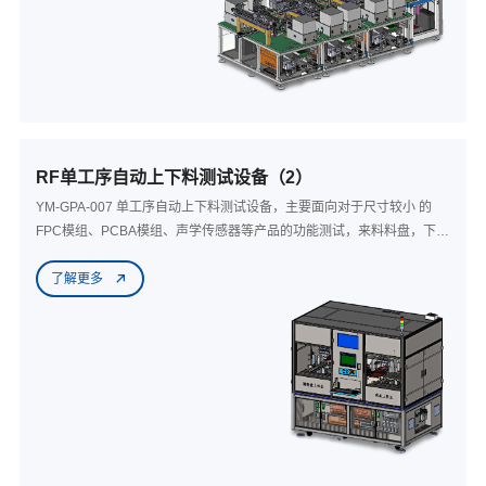
RF单工序自动上下料测试设备（2）
YM-GPA-007 单工序自动上下料测试设备，主要面向对于尺寸较小 的
FPC模组、PCBA模组、声学传感器等产品的功能测试，来料料盘，下料
摆盘分检，并且可以实现8PCS ~ 12PCS 并行测试，吞吐量高达
了解更多
2000PCS，通过更换料盘等产品相关部分可以实现料号切换，兼容性
好。