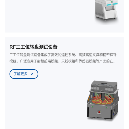
RF三工位转盘测试设备
三工位转盘测试设备集成了高效的运控系统、高频高速夹具和精密探针
模组，广泛应用于射频前端模组、天线模组和传感器模组等产品的在线
测试，为客户提供了高效稳定的一站式测试解决方案。该设备将圆盘平
了解更多
均划分为三个工位，其中一个工位专用于上下料，另外两个工位用于测
试。通过循环流转三个载板，实现了三个工位的同步运行，为客户提升
UPH。此外，该设备具有强大的可拓展性，支持双工位并行测试，每工
位可进行双PCS并行测试，并可集成自动化上下料系统。