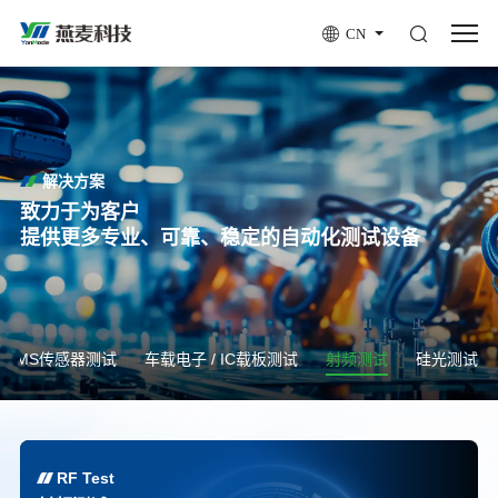
CN
解决方案
致力于为客户
提供更多专业、可靠、稳定的自动化测试设备
MEMS传感器测试
车载电子 / IC载板测试
射频测试
硅光测试
RF Test