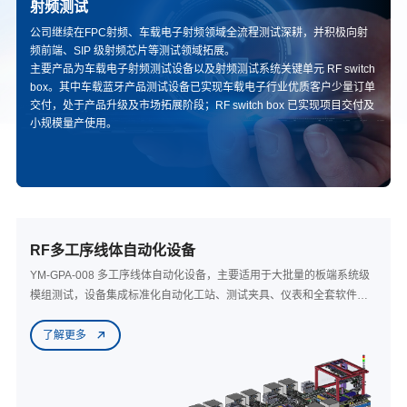
射频测试
公司继续在FPC射频、车载电子射频领域全流程测试深耕，并积极向射
频前端、SIP 级射频芯片等测试领域拓展。
主要产品为车载电子射频测试设备以及射频测试系统关键单元 RF switch
box。其中车载蓝牙产品测试设备已实现车载电子行业优质客户少量订单
交付，处于产品升级及市场拓展阶段；RF switch box 已实现项目交付及
小规模量产使用。
RF多工序线体自动化设备
YM-GPA-008 多工序线体自动化设备，主要适用于大批量的板端系统级
模组测试，设备集成标准化自动化工站、测试夹具、仪表和全套软件，
将烧录固件、功能测试、性能测试等不同的测试工站串联，大大节省人
了解更多
力，并且根据测试时间增减工站，极具灵活性。