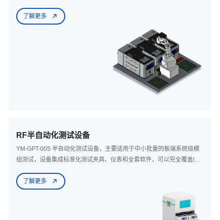
和布局，以更小的占地面积实现更高的产出，通过替换夹具、增减工站
了解更多
可以实现灵活切线，是多品种、小批量场景下极具竞争力的解决方案。
RF半自动化测试设备
YM-GPT-005 半自动化测试设备，主要适用于中小批量的板端系统级模
组测试，设备集成标准化测试夹具、仪表和全套软件，可以完全覆盖ICT
测试、烧录固件、功能测试、性能测试等不同的测试需求场景，为客户
了解更多
提供一站式测试系统解决方案。